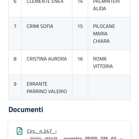
6
CLEMENTE ENEA
14
PALMINTERI
ALIDA
7
CRIMI SOFIA
15
PILOCANE
MARIA
CHIARA
8
CRISTINA AURORA
16
ROMA
VITTORIA
9
ERRANTE
PARRINO VALERIO
Documenti
Circ._n.247_-
_Inizio_attivit__progetto_PNRR_DM_65_–