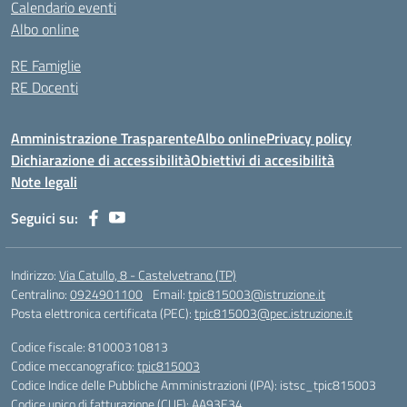
Calendario eventi
Albo online
RE Famiglie
RE Docenti
Amministrazione Trasparente
Albo online
Privacy policy
Dichiarazione di accessibilità
Obiettivi di accesibilità
Note legali
Seguici su:
Indirizzo:
Via Catullo, 8 - Castelvetrano (TP)
Centralino:
0924901100
Email:
tpic815003@istruzione.it
Posta elettronica certificata (PEC):
tpic815003@pec.istruzione.it
Codice fiscale: 81000310813
Codice meccanografico:
tpic815003
Codice Indice delle Pubbliche Amministrazioni (IPA): istsc_tpic815003
Codice unico di fatturazione (CUF): AA93E34