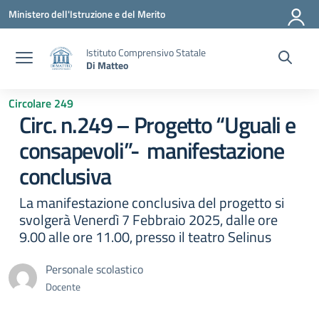
Vai ai contenuti
Vai al menu di navigazione
Vai al footer
Ministero dell'Istruzione e del Merito
Istituto Comprensivo Statale
Di Matteo
Circolare 249
Circ. n.249 – Progetto “Uguali e
consapevoli”- manifestazione
conclusiva
La manifestazione conclusiva del progetto si
svolgerà Venerdì 7 Febbraio 2025, dalle ore
9.00 alle ore 11.00, presso il teatro Selinus
Personale scolastico
Docente