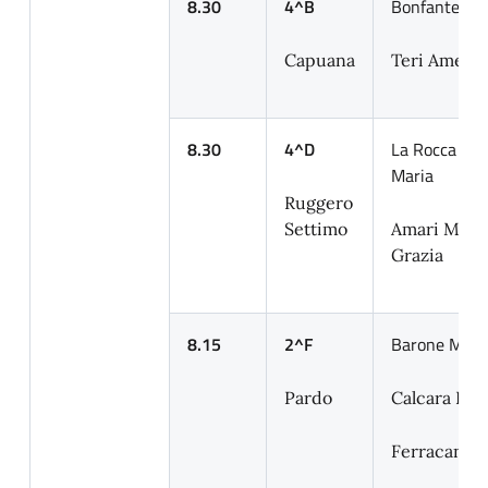
8.30
4^B
Bonfante Le
Capuana
Teri Amelia
8.30
4^D
La Rocca An
Maria
Ruggero
Settimo
Amari Mari
Grazia
8.15
2^F
Barone Moni
Pardo
Calcara Fed
Ferracane L