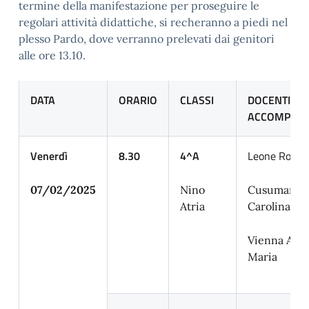
termine della manifestazione per proseguire le
regolari attività didattiche, si recheranno a piedi nel
plesso Pardo, dove verranno prelevati dai genitori
alle ore 13.10.
DATA
ORARIO
CLASSI
DOCENTI
ACCOMPAGN
Venerdì
8.30
4^A
Leone Rosal
07/02/2025
Nino
Cusumano
Atria
Carolina
Vienna Ange
Maria