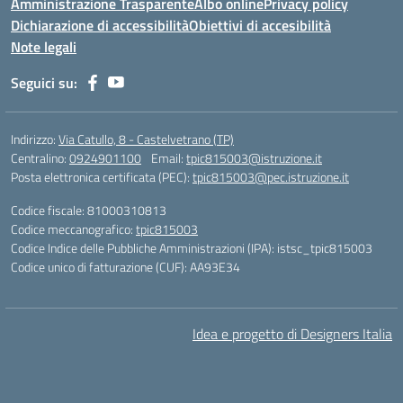
Amministrazione Trasparente
Albo online
Privacy policy
Dichiarazione di accessibilità
Obiettivi di accesibilità
Note legali
Seguici su:
Indirizzo:
Via Catullo, 8 - Castelvetrano (TP)
Centralino:
0924901100
Email:
tpic815003@istruzione.it
Posta elettronica certificata (PEC):
tpic815003@pec.istruzione.it
Codice fiscale: 81000310813
Codice meccanografico:
tpic815003
Codice Indice delle Pubbliche Amministrazioni (IPA): istsc_tpic815003
Codice unico di fatturazione (CUF): AA93E34
Idea e progetto di Designers Italia