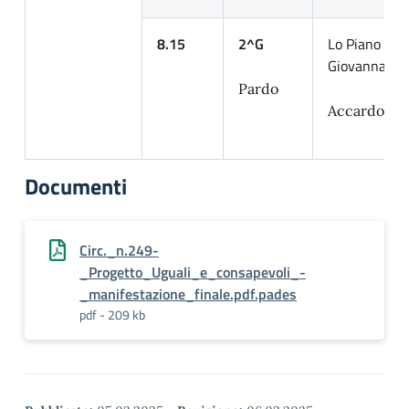
8.15
2^G
Lo Piano Ra
Giovanna
Pardo
Accardo Si
Documenti
Circ._n.249-
_Progetto_Uguali_e_consapevoli_-
_manifestazione_finale.pdf.pades
pdf - 209 kb