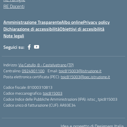
RE Docenti
Amministrazione Trasparente
Albo online
Privacy policy
Dichiarazione di accessibilità
Obiettivi di accesibilità
Note legali
Seguici su:
Indirizzo:
Via Catullo, 8 - Castelvetrano (TP)
Centralino:
0924901100
Email:
tpic815003@istruzione.it
Posta elettronica certificata (PEC):
tpic815003@pec.istruzione.it
Codice fiscale: 81000310813
Codice meccanografico:
tpic815003
Codice Indice delle Pubbliche Amministrazioni (IPA): istsc_tpic815003
Codice unico di fatturazione (CUF): AA93E34
Idea e progetto di Designers Italia