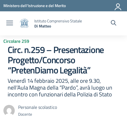
Vai ai contenuti
Vai al menu di navigazione
Vai al footer
Ministero dell'Istruzione e del Merito
Istituto Comprensivo Statale
Di Matteo
Circolare 259
Circ. n.259 – Presentazione
Progetto/Concorso
“PretenDiamo Legalità”
Venerdì 14 febbraio 2025, alle ore 9.30,
nell’Aula Magna della “Pardo”, avrà luogo un
incontro con funzionari della Polizia di Stato
Personale scolastico
Docente