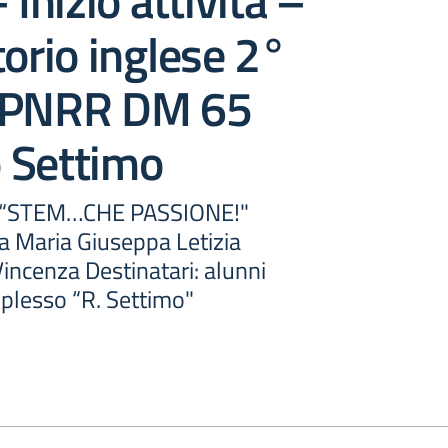
 Inizio attività –
orio inglese 2°
 PNRR DM 65
 Settimo
o: “STEM…CHE PASSIONE!"
 Maria Giuseppa Letizia
incenza Destinatari: alunni
E plesso “R. Settimo"