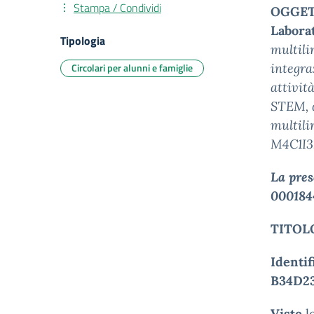
Stampa / Condividi
OGGETT
Laborat
Tipologia
multili
Circolari per alunni e famiglie
integraz
attivit
STEM, d
multili
M4C1I3.
La pres
000184
TITOL
Identi
B34D2
Viste
l