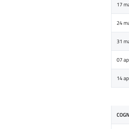
17 m
24 m
31 m
07 ap
14 ap
COGN