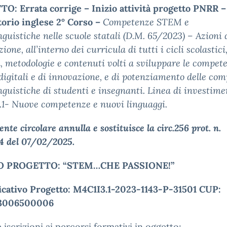
O: Errata corrige – Inizio attività progetto
PNRR –
orio inglese 2° Corso –
Competenze STEM e
nguistiche nelle scuole statali (D.M. 65/2023) – Azioni 
ione, all’interno dei curricula di tutti i cicli scolastici,
à, metodologie e contenuti volti a sviluppare le compet
igitali e di innovazione, e di potenziamento delle co
nguistiche di studenti e insegnanti. Linea di investime
1- Nuove competenze e nuovi linguaggi.
ente circolare annulla e sostituisce la circ.256 prot. n.
4 del 07/02/2025.
O PROGETTO: “STEM…CHE PASSIONE!”
ficativo Progetto: M4C1I3.1-2023-1143-P-31501 CUP:
3006500006
e iscrizioni ai percorsi formativi in oggetto;