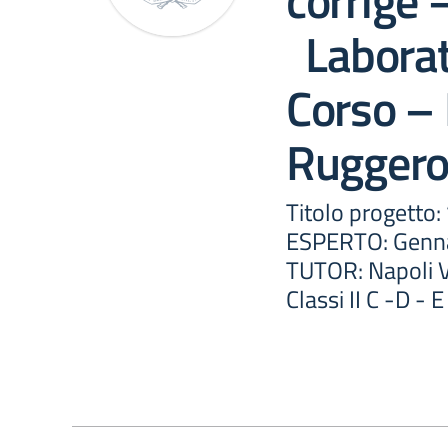
corrige –
Laborat
Corso –
Ruggero
Titolo progett
ESPERTO: Genna
TUTOR: Napoli V
Classi II C -D - 