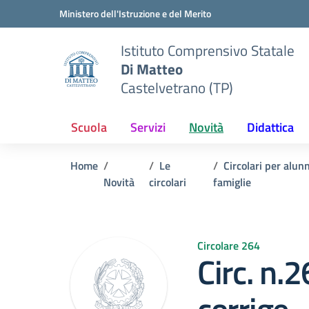
Vai ai contenuti
Vai al menu di navigazione
Vai al footer
Ministero dell'Istruzione e del Merito
Istituto Comprensivo Statale
Di Matteo
Castelvetrano (TP)
Scuola
Servizi
Novità
Didattica
Home
Le
Circolari per alunn
Novità
circolari
famiglie
Circolare 264
Circ. n.