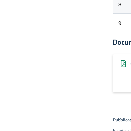
8.
9.
Docu
Pubblicat
Eccetto d