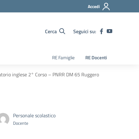
Accedi
Cerca
Seguici su:
RE Famiglie
RE Docenti
boratorio inglese 2° Corso – PNRR DM 65 Ruggero
Personale scolastico
Docente