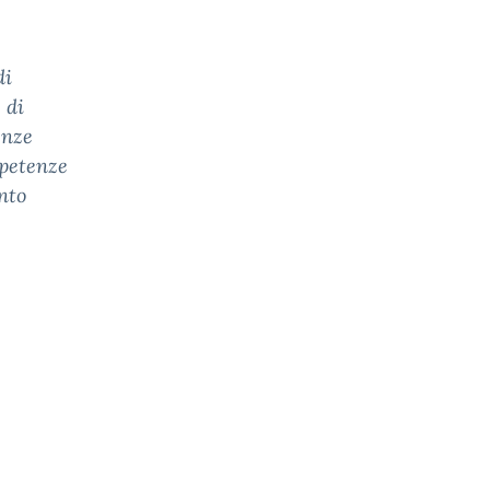
di
 di
enze
mpetenze
nto