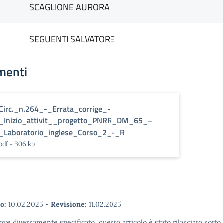
SCAGLIONE AURORA
SEGUENTI SALVATORE
menti
Circ._n.264_-_Errata_corrige_-
_Inizio_attivit__progetto_PNRR_DM_65_–
_Laboratorio_inglese_Corso_2_-_R
pdf - 306 kb
o:
10.02.2025
-
Revisione:
11.02.2025
ove diversamente specificato, questo articolo è stato rilasciato sott