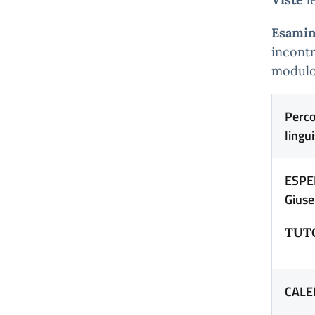
Esami
incontr
modulo
Perco
lingu
ESPE
Giuse
TUTO
CALE