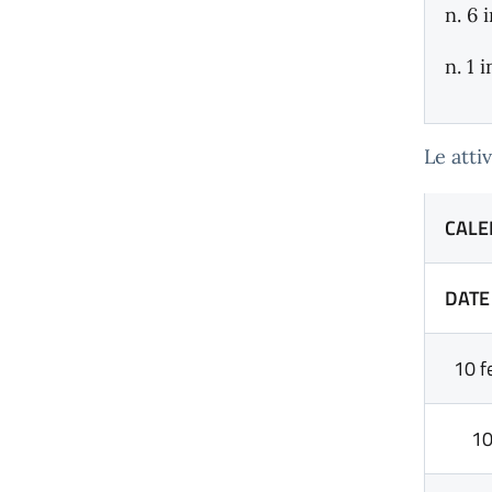
n. 6 
n. 1 
Le atti
CALE
DATE
10 f
10 