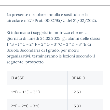
La presente circolare annulla e sostituisce la
circolare n.279 Prot. 0002795/U del 21/02/2025.
Si informano i soggetti in indirizzo che nella
giornata di lunedì 24.02.2025, gli alunni delle classi
1^B – 1^C – 2^F – 2^G – 3^C – 3^D – 3^E di
Scuola Secondaria di I grado, per motivi
organizzativi, termineranno le lezioni secondo il
seguente prospetto.
CLASSE
ORARIO
1^B – 1^C – 3^D
12.50
2^F – 2^G – 3^C
15.30