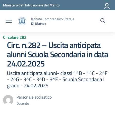
Vai ai contenuti
Vai al menu di navigazione
Vai al footer
Ministero dell'Istruzione e del Merito
Istituto Comprensivo Statale
Di Matteo
Circolare 282
Circ. n.282 – Uscita anticipata
alunni Scuola Secondaria in data
24.02.2025
Uscita anticipata alunni- classi 1^B - 1^C - 2^F
- 2^G - 3^C - 3^D - 3^E - Scuola Secondaria I
grado - 24.02.2025
Personale scolastico
Docente