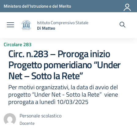
Vai ai contenuti
Vai al menu di navigazione
Vai al footer
Ministero dell'Istruzione e del Merito
Istituto Comprensivo Statale
Di Matteo
Circolare 283
Circ. n.283 – Proroga inizio
Progetto pomeridiano “Under
Net – Sotto la Rete”
Per motivi organizzativi, la data di avvio del
progetto “Under Net - Sotto la Rete” viene
prorogata a lunedì 10/03/2025
Personale scolastico
Docente