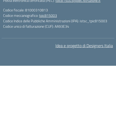
Posta elettronica certificata (PEC):
tpic815003@pec.istruzione.it
Codice fiscale: 81000310813
Codice meccanografico:
tpic815003
Codice Indice delle Pubbliche Amministrazioni (IPA): istsc_tpic815003
Codice unico di fatturazione (CUF): AA93E34
Idea e progetto di Designers Italia