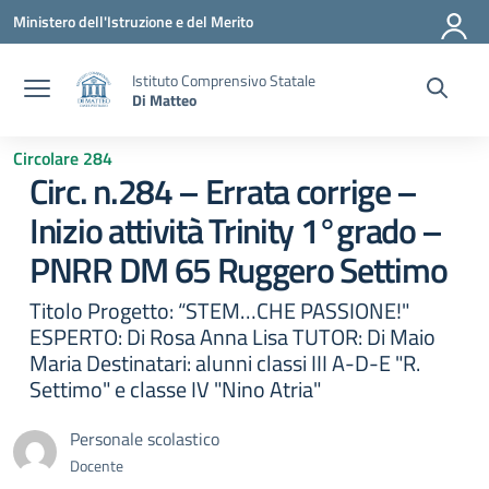
Vai ai contenuti
Vai al menu di navigazione
Vai al footer
Ministero dell'Istruzione e del Merito
Istituto Comprensivo Statale
Di Matteo
Circolare 284
Circ. n.284 – Errata corrige –
Inizio attività Trinity 1°grado –
PNRR DM 65 Ruggero Settimo
Titolo Progetto: “STEM…CHE PASSIONE!"
ESPERTO: Di Rosa Anna Lisa TUTOR: Di Maio
Maria Destinatari: alunni classi III A-D-E "R.
Settimo" e classe IV "Nino Atria"
Personale scolastico
Docente