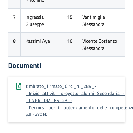
Antonino
7
Ingrassia
15
Ventimiglia
Giuseppe
Alessandra
8
Kassimi Aya
16
Vicente Costanzo
Alessandra
Documenti
timbrato_firmato_Circ._n._289_-
_Inizio_attivit__progetto_alunni_Secondaria_-
_PNRR_DM_65_23_-
_Percorsi_per_il_potenziamento_delle_competen
pdf - 280 kb