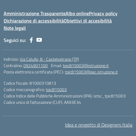
Amministrazione Trasparente
Albo online
Privacy policy
Dichiarazione di accessibilità
Obiettivi di accesibilità
Note legali
Seguici su:
Indirizzo:
Via Catullo, 8 - Castelvetrano (TP)
Centralino:
0924901100
Email:
tpic815003@istruzione.it
Posta elettronica certificata (PEC):
tpic815003@pec.istruzione.it
Codice fiscale: 81000310813
Codice meccanografico:
tpic815003
Codice Indice delle Pubbliche Amministrazioni (IPA): istsc_tpic815003
Codice unico di fatturazione (CUF): AA93E34
Idea e progetto di Designers Italia