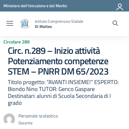
Vai ai contenuti
Vai al menu di navigazione
Vai al footer
Ministero dell'Istruzione e del Merito
Istituto Comprensivo Statale
Di Matteo
Circolare 289
Circ. n.289 – Inizio attività
Potenziamento competenze
STEM – PNRR DM 65/2023
Titolo progetto: “AVANTI INSIEME!” ESPERTO:
Biondo Nino TUTOR: Genco Gaspare
Destinatari: alunni di Scuola Secondaria di I
grado
Personale scolastico
Docente