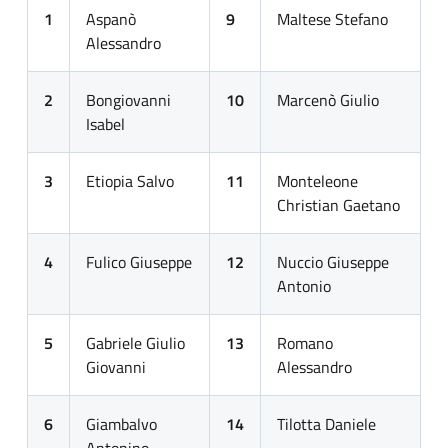
1
Aspanò
9
Maltese Stefano
Alessandro
2
Bongiovanni
10
Marcenò Giulio
Isabel
3
Etiopia Salvo
11
Monteleone
Christian Gaetano
4
Fulico Giuseppe
12
Nuccio Giuseppe
Antonio
5
Gabriele Giulio
13
Romano
Giovanni
Alessandro
6
Giambalvo
14
Tilotta Daniele