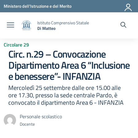
Vai ai contenuti
Vai al menu di navigazione
Vai al footer
Ministero dell'Istruzione e del Merito
Istituto Comprensivo Statale
Di Matteo
Circolare 29
Circ. n.29 – Convocazione
Dipartimento Area 6 “Inclusione
e benessere”- INFANZIA
Mercoledì 25 settembre dalle ore 15.00 alle
ore 17.30, presso la sede centrale Pardo, è
convocato il dipartimento Area 6 - INFANZIA
Personale scolastico
Docente