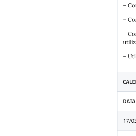
– Con
– Con
– Con
utili
– Uti
CALE
DATA
17/0