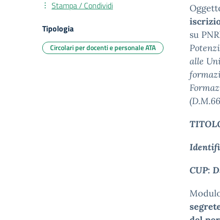
Stampa / Condividi
Oggett
iscrizi
Tipologia
su PNR
Circolari per docenti e personale ATA
Potenzi
alle Un
formazi
Formazi
(D.M.66
TITOL
Identif
CUP:
D
Modulo
segrete
del pe