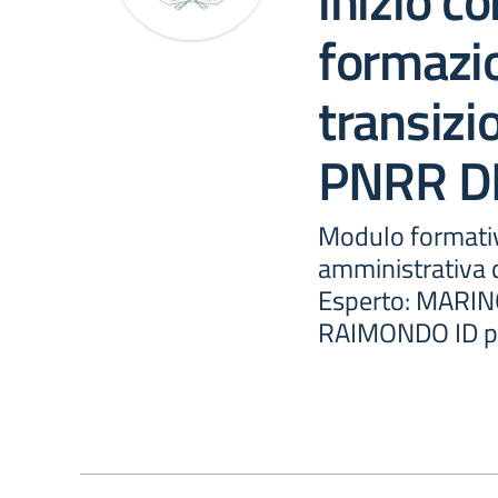
inizio co
formazio
transizi
PNRR D
Modulo formativ
amministrativa d
Esperto: MARI
RAIMONDO ID p