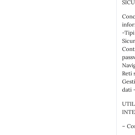
SIC
Conce
info
-Tip
Sicur
Contr
pass
Navig
Reti 
Gesti
dati 
UTIL
INTE
– Com