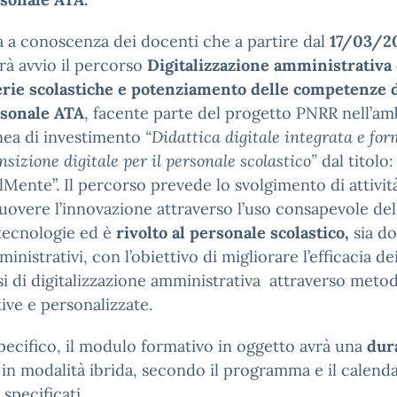
a a conoscenza dei docenti che a partire dal
17/03/2
à avvio il percorso
Digitalizzazione amministrativa 
rie scolastiche e potenziamento delle competenze d
rsonale ATA
, facente parte del progetto PNRR nell’am
inea di investimento
“Didattica digitale integrata e fo
ansizione digitale per il personale scolastico”
dal titolo:
lMente”. Il percorso prevede lo svolgimento di attivit
overe l’innovazione attraverso l’uso consapevole del
tecnologie ed è
rivolto al personale scolastico,
sia d
inistrativi, con l’obiettivo di migliorare l’efficacia de
i di digitalizzazione amministrativa attraverso meto
tive e personalizzate.
pecifico, il modulo formativo in oggetto avrà una
dura
, in modalità ibrida, secondo il programma e il calenda
 specificati.