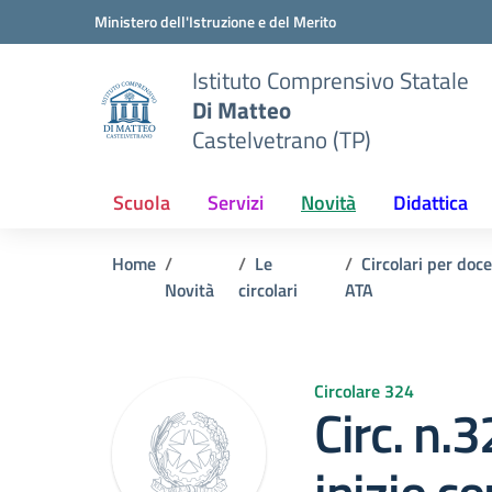
Vai ai contenuti
Vai al menu di navigazione
Vai al footer
Ministero dell'Istruzione e del Merito
Istituto Comprensivo Statale
Di Matteo
Castelvetrano (TP)
Scuola
Servizi
Novità
Didattica
Home
Le
Circolari per doc
Novità
circolari
ATA
Circolare 324
Circ. n.