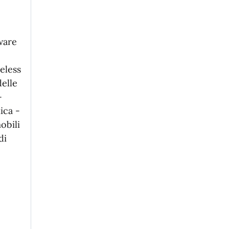
ware
eless
delle
-
ica -
obili
di
e