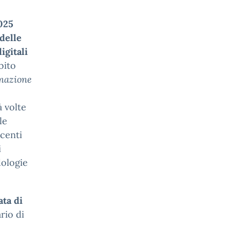
025
delle
igitali
bito
rmazione
à volte
le
ocenti
i
dologie
ta di
rio di