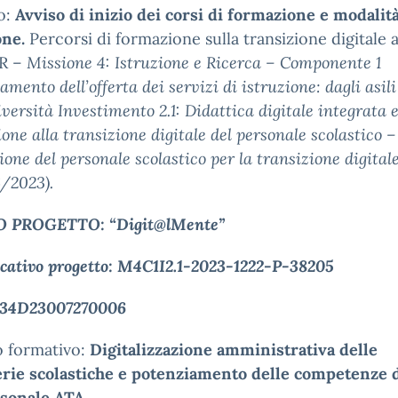
o:
Avviso di inizio dei corsi di formazione e modalità
one.
Percorsi di formazione sulla transizione digitale 
R –
Missione 4: Istruzione e Ricerca – Componente 1
amento dell’offerta dei servizi di istruzione: dagli asili
iversità Investimento 2.1: Didattica digitale integrata 
one alla transizione digitale del personale scolastico –
one del personale scolastico per la transizione digital
/2023).
O
PROGETTO:
“Digit@lMente”
icativo
progetto:
M4C1I2.1-2023-1222-P-38205
34D23007270006
 formativo:
Digitalizzazione amministrativa delle
rie scolastiche e potenziamento delle competenze d
rsonale ATA.