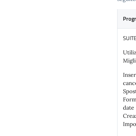
Prog
SUIT
Utili
Migli
Inser
cance
Spost
Form
date 
Crea
Impo