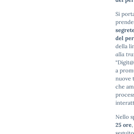
Si port
prender
segrete
del pe
della l
alla tr
“Digit@
a promu
nuove 
che amm
process
interat
Nello s
25 ore
seguito