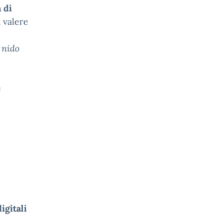
 di
a valere
 nido
e
e
igitali