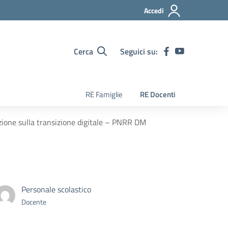
Accedi
Cerca
Seguici su:
RE Famiglie
RE Docenti
azione sulla transizione digitale – PNRR DM
Personale scolastico
Docente