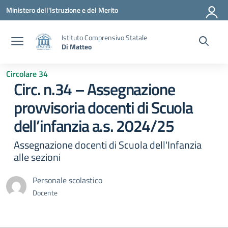
Vai ai contenuti
Vai al menu di navigazione
Vai al footer
Ministero dell'Istruzione e del Merito
Istituto Comprensivo Statale
Di Matteo
Circolare 34
Circ. n.34 – Assegnazione
provvisoria docenti di Scuola
dell’infanzia a.s. 2024/25
Assegnazione docenti di Scuola dell'Infanzia
alle sezioni
Personale scolastico
Docente