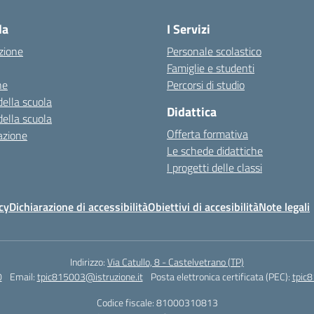
la
I Servizi
zione
Personale scolastico
Famiglie e studenti
ne
Percorsi di studio
della scuola
Didattica
della scuola
Offerta formativa
azione
Le schede didattiche
I progetti delle classi
cy
Dichiarazione di accessibilità
Obiettivi di accesibilità
Note legali
Indirizzo:
Via Catullo, 8 - Castelvetrano (TP)
0
Email:
tpic815003@istruzione.it
Posta elettronica certificata (PEC):
tpic8
Codice fiscale: 81000310813