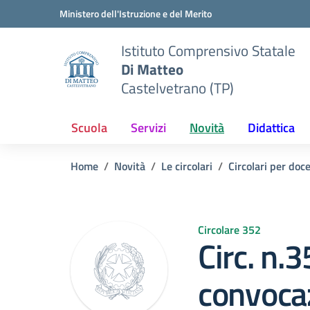
Vai ai contenuti
Vai al menu di navigazione
Vai al footer
Ministero dell'Istruzione e del Merito
Istituto Comprensivo Statale
Di Matteo
Castelvetrano (TP)
Scuola
Servizi
Novità
Didattica
Home
Novità
Le circolari
Circolari per doc
Circolare 352
Circ. n.
convocaz