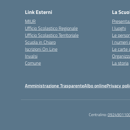
Link Esterni
La Scuo
MIUR
Presenta
Ufficio Scolastico Regionale
I luoghi
Ufficio Scolastico Territoriale
Le perso
Scuola in Chiaro
I numeri 
Iscrizioni On Line
Le carte 
Invalsi
Organizz
Comune
La storia
Amministrazione Trasparente
Albo online
Privacy poli
Centralino:
092490110