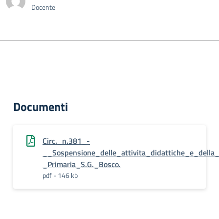
Docente
Documenti
Circ._n.381_-
__Sospensione_delle_attivita_didattiche_e_della
_Primaria_S.G._Bosco.
pdf - 146 kb