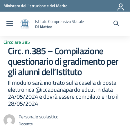
Vai ai contenuti
Vai al menu di navigazione
Vai al footer
Ministero dell'Istruzione e del Merito
Istituto Comprensivo Statale
Di Matteo
Circolare 385
Circ. n.385 – Compilazione
questionario di gradimento per
gli alunni dell’Istituto
Il modulo sarà inoltrato sulla casella di posta
elettronica @iccapuanapardo.edu.it in data
24/05/2024 e dovrà essere compilato entro il
28/05/2024
Personale scolastico
Docente