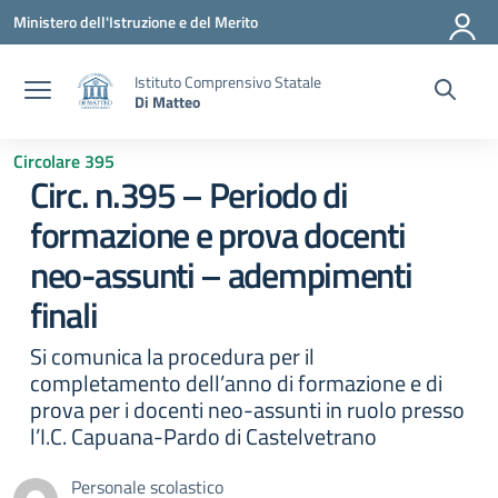
Vai ai contenuti
Vai al menu di navigazione
Vai al footer
Ministero dell'Istruzione e del Merito
Istituto Comprensivo Statale
Di Matteo
Circolare 395
Circ. n.395 – Periodo di
formazione e prova docenti
neo-assunti – adempimenti
finali
Si comunica la procedura per il
completamento dell’anno di formazione e di
prova per i docenti neo-assunti in ruolo presso
l’I.C. Capuana-Pardo di Castelvetrano
Personale scolastico