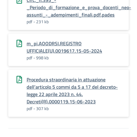
Circ._n.395_-
_Periodo_di_formazione_e_prova_docenti_neo-
assunti_-_adempimenti_finali.pdf.pades
pdf - 231 kb
m_pi.AOODRSI.REGISTRO
UFFICIALE(U).0019617.15-05-2024
pdf - 998 kb
Procedura straordinaria in attuazione
dell’articolo 5 commi da 5 a 17 del decreto-
legge 22 aprile 2023 n. 44.
Decreti(R).0000119.15-06-2023
pdf - 307 kb