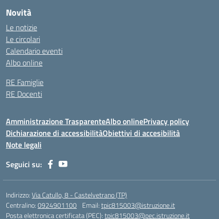
Novità
Le notizie
Le circolari
Calendario eventi
Albo online
RE Famiglie
RE Docenti
Amministrazione Trasparente
Albo online
Privacy policy
Dichiarazione di accessibilità
Obiettivi di accesibilità
Note legali
Seguici su:
Indirizzo:
Via Catullo, 8 - Castelvetrano (TP)
Centralino:
0924901100
Email:
tpic815003@istruzione.it
Posta elettronica certificata (PEC):
tpic815003@pec.istruzione.it