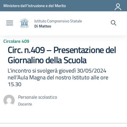
Vai ai contenuti
Vai al menu di navigazione
Vai al footer
Ministero dell'Istruzione e del Merito
Istituto Comprensivo Statale
Di Matteo
Circolare 409
Circ. n.409 – Presentazione del
Giornalino della Scuola
L’incontro si svolgerà giovedì 30/05/2024
nell’Aula Magna del nostro Istituto alle ore
15.30
Personale scolastico
Docente