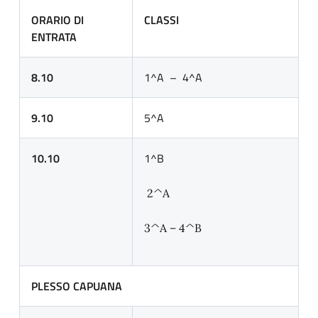
ORARIO DI
CLASSI
ENTRATA
8.10
1^A – 4^A
9.10
5^A
10.10
1^B
2^A
3^A – 4^B
PLESSO CAPUANA