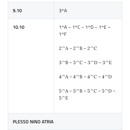
9.10
3^A
10.10
1^A – 1^C – 1^D – 1^E –
1^F
2^A – 2^B – 2^C
3^B – 3^C – 3^D – 3^E
4^A – 4^B – 4^C – 4^D
5^A – 5^B – 5^C – 5^D –
5^E
PLESSO NINO ATRIA