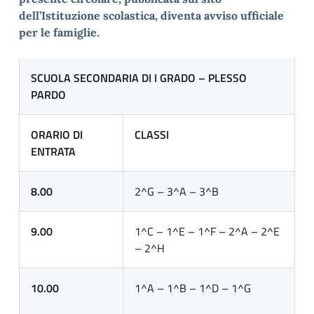
dell’Istituzione scolastica, diventa avviso ufficiale
per le famiglie.
SCUOLA SECONDARIA DI I GRADO – PLESSO
PARDO
ORARIO DI
CLASSI
ENTRATA
8.00
2^G – 3^A – 3^B
9.00
1^C – 1^E – 1^F – 2^A – 2^E
– 2^H
10.00
1^A – 1^B – 1^D – 1^G