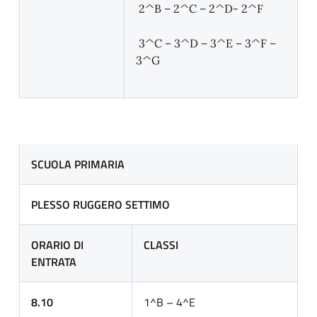
2^B – 2^C – 2^D- 2^F
3^C – 3^D – 3^E – 3^F –
3^G
SCUOLA PRIMARIA
PLESSO RUGGERO SETTIMO
ORARIO DI
CLASSI
ENTRATA
8.10
1^B – 4^E