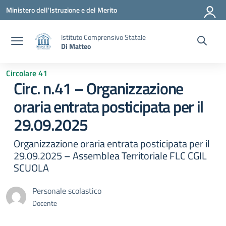
Vai ai contenuti
Vai al menu di navigazione
Vai al footer
Ministero dell'Istruzione e del Merito
Istituto Comprensivo Statale
Di Matteo
Circolare 41
Circ. n.41 – Organizzazione
oraria entrata posticipata per il
29.09.2025
Organizzazione oraria entrata posticipata per il
29.09.2025 – Assemblea Territoriale FLC CGIL
SCUOLA
Personale scolastico
Docente