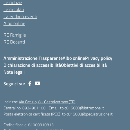
Le notizie
Le circolari
Calendario eventi
Albo online
RE Famiglie
RE Docenti
Amministrazione Trasparente
Albo online
Privacy policy
Dichiarazione di accessibilità
Obiettivi di accesibilità
Note legali
Seguici su:
Indirizzo:
Via Catullo, 8 - Castelvetrano (TP)
Centralino:
0924901100
Email:
tpic815003@istruzione.it
Posta elettronica certificata (PEC):
tpic815003@pec.istruzione.it
Codice fiscale: 81000310813