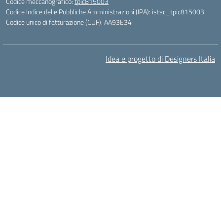
Codice meccanografico:
tpic815003
Codice Indice delle Pubbliche Amministrazioni (IPA): istsc_tpic815003
Codice unico di fatturazione (CUF): AA93E34
Idea e progetto di Designers Italia