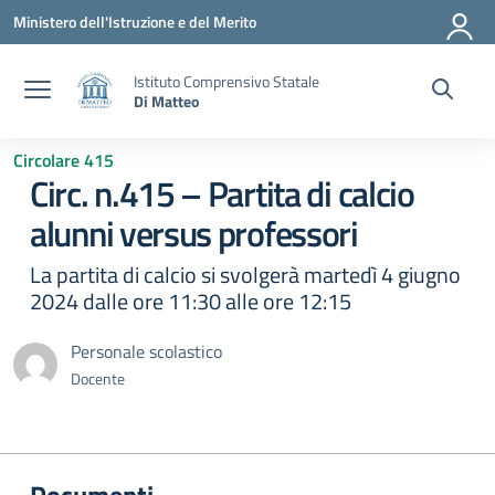
Vai ai contenuti
Vai al menu di navigazione
Vai al footer
Ministero dell'Istruzione e del Merito
Istituto Comprensivo Statale
Di Matteo
Circolare 415
Circ. n.415 – Partita di calcio
alunni versus professori
La partita di calcio si svolgerà martedì 4 giugno
2024 dalle ore 11:30 alle ore 12:15
Personale scolastico
Docente