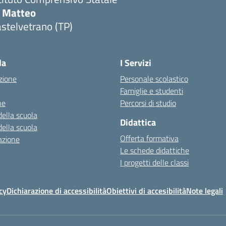
i Matteo
stelvetrano (TP)
la
I Servizi
zione
Personale scolastico
Famiglie e studenti
ne
Percorsi di studio
della scuola
Didattica
della scuola
Offerta formativa
azione
Le schede didattiche
I progetti delle classi
cy
Dichiarazione di accessibilità
Obiettivi di accesibilità
Note legali