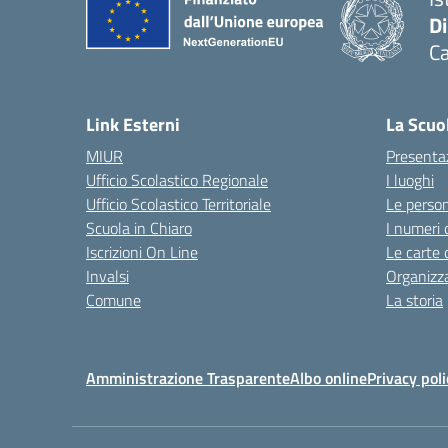
D
Ca
Link Esterni
La Scuo
MIUR
Presenta
Ufficio Scolastico Regionale
I luoghi
Ufficio Scolastico Territoriale
Le perso
Scuola in Chiaro
I numeri 
Iscrizioni On Line
Le carte 
Invalsi
Organizz
Comune
La storia
Amministrazione Trasparente
Albo online
Privacy poli