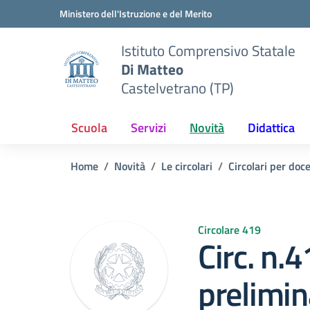
Vai ai contenuti
Vai al menu di navigazione
Vai al footer
Ministero dell'Istruzione e del Merito
Istituto Comprensivo Statale
Di Matteo
Castelvetrano (TP)
Scuola
Servizi
Novità
Didattica
Home
Novità
Le circolari
Circolari per doc
Circolare 419
Circ. n.
prelimi