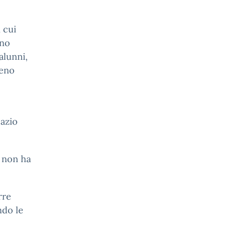
 cui
ono
alunni,
reno
pazio
o non ha
rre
ndo le