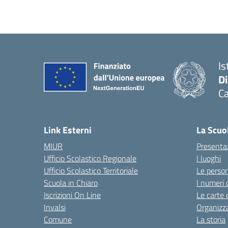
Is
D
Ca
Link Esterni
La Scuo
MIUR
Presenta
Ufficio Scolastico Regionale
I luoghi
Ufficio Scolastico Territoriale
Le perso
Scuola in Chiaro
I numeri 
Iscrizioni On Line
Le carte 
Invalsi
Organizz
Comune
La storia