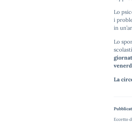
Lo psic
i probl
in un’a
Lo spor
scolast
giornat
venerdì
La circ
Pubblicat
Eccetto d