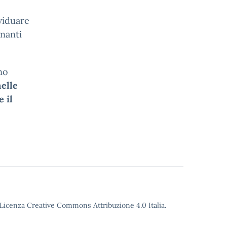
viduare
gnanti
no
elle
e il
.
o Licenza Creative Commons Attribuzione 4.0 Italia.