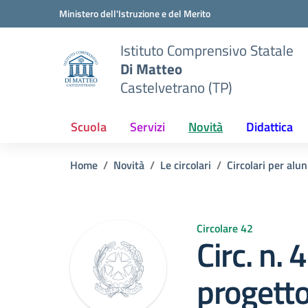
Vai ai contenuti
Vai al menu di navigazione
Vai al footer
Ministero dell'Istruzione e del Merito
Istituto Comprensivo Statale
Di Matteo
Castelvetrano (TP)
Scuola
Servizi
Novità
Didattica
Home
Novità
Le circolari
Circolari per alun
Circolare 42
Circ. n. 
progetto