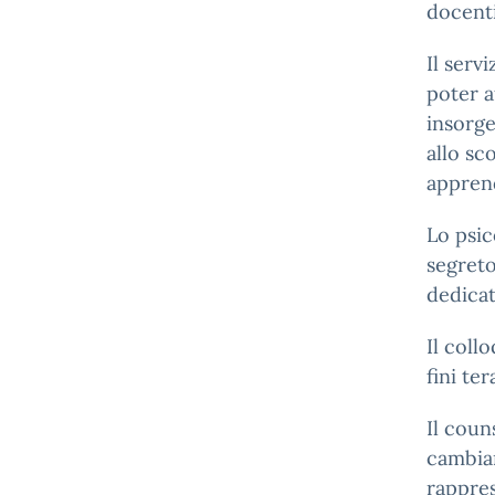
docenti
Il serv
poter a
insorge
allo sc
appren
Lo psic
segreto
dedicat
Il coll
fini te
Il coun
cambiam
rappres