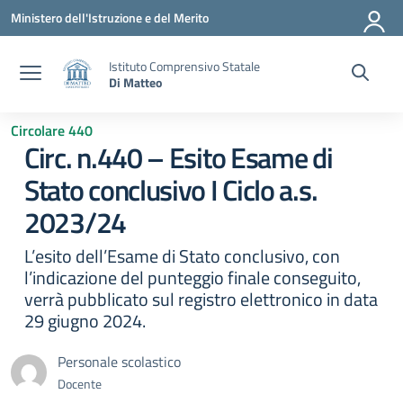
Vai ai contenuti
Vai al menu di navigazione
Vai al footer
Ministero dell'Istruzione e del Merito
Istituto Comprensivo Statale
Di Matteo
Circolare 440
Circ. n.440 – Esito Esame di
Stato conclusivo I Ciclo a.s.
2023/24
L’esito dell’Esame di Stato conclusivo, con
l’indicazione del punteggio finale conseguito,
verrà pubblicato sul registro elettronico in data
29 giugno 2024.
Personale scolastico
Docente