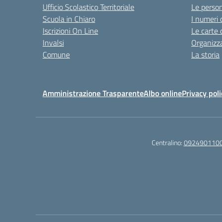
Ufficio Scolastico Territoriale
Le perso
Scuola in Chiaro
I numeri 
Iscrizioni On Line
Le carte 
Invalsi
Organizz
Comune
La storia
Amministrazione Trasparente
Albo online
Privacy poli
Centralino:
092490110