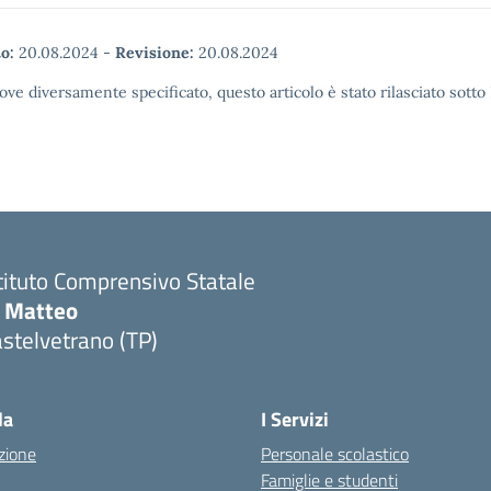
o:
20.08.2024
-
Revisione:
20.08.2024
ove diversamente specificato, questo articolo è stato rilasciato sott
tituto Comprensivo Statale
i Matteo
stelvetrano (TP)
la
I Servizi
zione
Personale scolastico
Famiglie e studenti