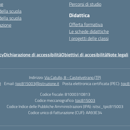
ne
Percorsi di studio
della scuola
Didattica
della scuola
Offerta formativa
azione
Le schede didattiche
I progetti delle classi
cy
Dichiarazione di accessibilità
Obiettivi di accesibilità
Note legali
Indirizzo:
Via Catullo, 8 - Castelvetrano (TP)
0
Email:
tpic815003@istruzione.it
Posta elettronica certificata (PEC):
tpic8
Codice fiscale: 81000310813
Codice meccanografico:
tpic815003
Codice Indice delle Pubbliche Amministrazioni (IPA): istsc_tpic815003
Codice unico di fatturazione (CUF): AA93E34