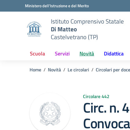
Vai ai contenuti
Vai al menu di navigazione
Vai al footer
Ministero dell'Istruzione e del Merito
Istituto Comprensivo Statale
Di Matteo
Castelvetrano (TP)
Scuola
Servizi
Novità
Didattica
Home
Novità
Le circolari
Circolari per doc
Circolare 442
Circ. n. 
Convocaz