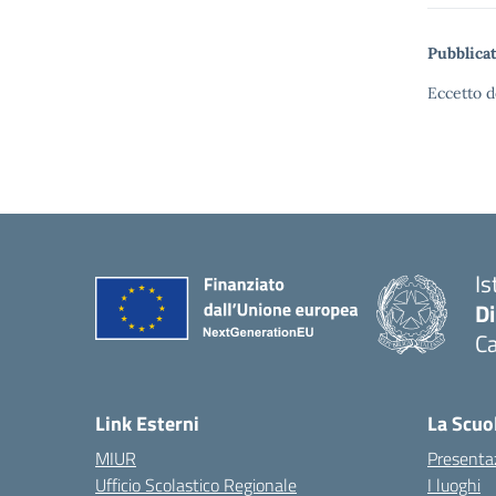
Pubblicat
Eccetto d
Is
D
Ca
Link Esterni
La Scuo
MIUR
Presenta
Ufficio Scolastico Regionale
I luoghi