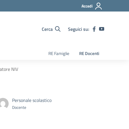
Accedi
Cerca
Seguici su:
RE Famiglie
RE Docenti
natore NIV
Personale scolastico
Docente