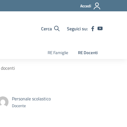
Accedi
Cerca
Seguici su:
RE Famiglie
RE Docenti
i docenti
Personale scolastico
Docente