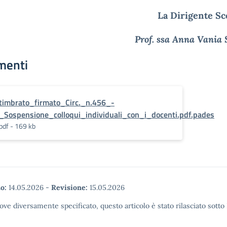
La Dirigente Sc
Prof. ssa Anna Vania 
menti
timbrato_firmato_Circ._n.456_-
_Sospensione_colloqui_individuali_con_i_docenti.pdf.pades
pdf - 169 kb
o:
14.05.2026
-
Revisione:
15.05.2026
ove diversamente specificato, questo articolo è stato rilasciato sott