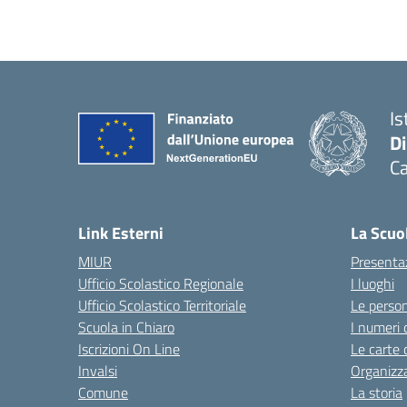
Is
D
Ca
Link Esterni
La Scuo
MIUR
Presenta
Ufficio Scolastico Regionale
I luoghi
Ufficio Scolastico Territoriale
Le perso
Scuola in Chiaro
I numeri 
Iscrizioni On Line
Le carte 
Invalsi
Organizz
Comune
La storia