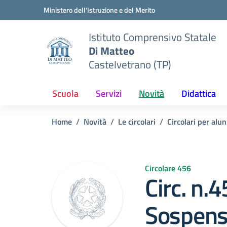
Vai ai contenuti
Vai al menu di navigazione
Vai al footer
Ministero dell'Istruzione e del Merito
Istituto Comprensivo Statale
Di Matteo
Castelvetrano (TP)
Scuola
Servizi
Novità
Didattica
Home
Novità
Le circolari
Circolari per alun
Circolare 456
Circ. n.
Sospensi