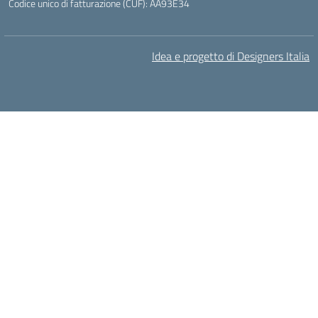
Codice unico di fatturazione (CUF): AA93E34
Idea e progetto di Designers Italia