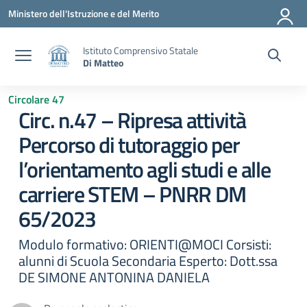
Vai ai contenuti
Vai al menu di navigazione
Vai al footer
Ministero dell'Istruzione e del Merito
Istituto Comprensivo Statale
Di Matteo
Circolare 47
Circ. n.47 – Ripresa attività
Percorso di tutoraggio per
l’orientamento agli studi e alle
carriere STEM – PNRR DM
65/2023
Modulo formativo: ORIENTI@MOCI Corsisti:
alunni di Scuola Secondaria Esperto: Dott.ssa
DE SIMONE ANTONINA DANIELA