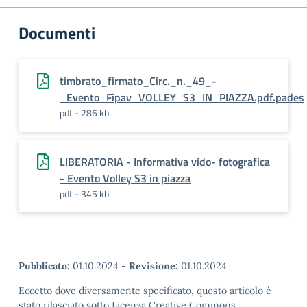
Documenti
timbrato_firmato_Circ._n._49_-
_Evento_Fipav_VOLLEY_S3_IN_PIAZZA.pdf.pades
pdf - 286 kb
LIBERATORIA - Informativa vido- fotografica
- Evento Volley S3 in piazza
pdf - 345 kb
Pubblicato:
01.10.2024
-
Revisione:
01.10.2024
Eccetto dove diversamente specificato, questo articolo è
stato rilasciato sotto Licenza Creative Commons