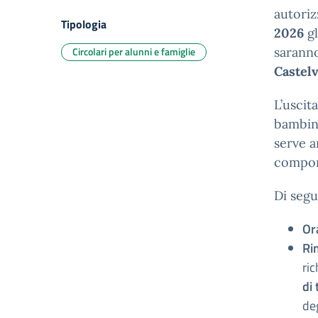
autoriz
Tipologia
2026
gl
Circolari per alunni e famiglie
saranno
Castelv
L’uscita
bambin
serve a
comport
Di segu
Ora
Ri
ric
di 
deg