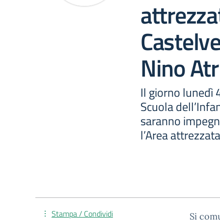
attrezza
Castelv
Nino Atr
Il giorno lunedì
Scuola dell’Infa
saranno impegnat
l’Area attrezzat
Stampa / Condividi
Si comu