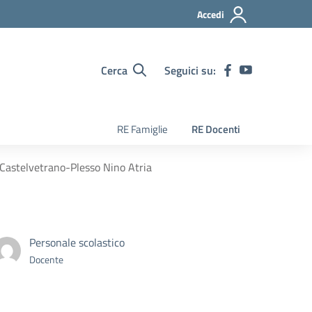
Accedi
Cerca
Seguici su:
RE Famiglie
RE Docenti
i Castelvetrano-Plesso Nino Atria
Personale scolastico
Docente