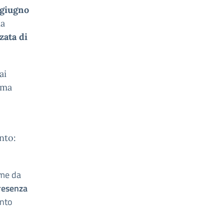
 giugno
ia
zata di
ai
 ma
ento:
ome da
esenza
ento