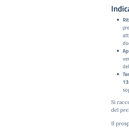
Indic
Ri
pr
at
do
Ap
ver
del
Ter
13
sog
Si racc
del pre
Il pros