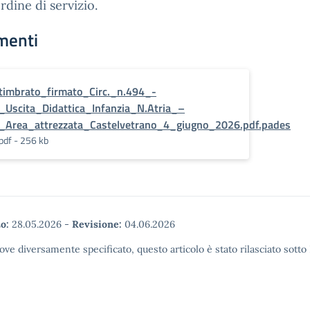
dine di servizio.
menti
timbrato_firmato_Circ._n.494_-
_Uscita_Didattica_Infanzia_N.Atria_–
_Area_attrezzata_Castelvetrano_4_giugno_2026.pdf.pades
pdf - 256 kb
o:
28.05.2026
-
Revisione:
04.06.2026
ove diversamente specificato, questo articolo è stato rilasciato sott