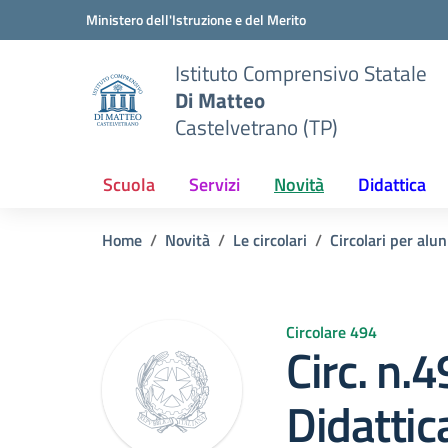
Vai ai contenuti
Vai al menu di navigazione
Vai al footer
Ministero dell'Istruzione e del Merito
Istituto Comprensivo Statale
Di Matteo
Castelvetrano (TP)
Scuola
Servizi
Novità
Didattica
Home
Novità
Le circolari
Circolari per alun
Circolare 494
Circ. n.
Didattic