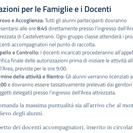
azioni per le Famiglie e i Docenti
trovo e Accoglienza:
Tutti gli alunni partecipanti dovranno
esentarsi alle ore
8:45
direttamente presso l’ingresso dell’Ar
trezzata di Castelvetrano. Ogni gruppo classe attenderà i pro
centi accompagnatori nel punto di raccolta.
pello e Controllo:
I docenti incaricati procederanno all’appell
ifica finale delle autorizzazioni prima di iniziare le attività al
l’Area, previste per le ore 9:00.
mine delle attività e Rientro:
Gli alunni verranno licenziati a
:00
e dovranno essere tassativamente prelevati dai genitori 
getti delegati) presso l’ingresso dell’Area attrezzata.
omanda la massima puntualità sia all’arrivo che al m
lievo degli alunni.
petto dei docenti accompagnatori, inserito in circolar