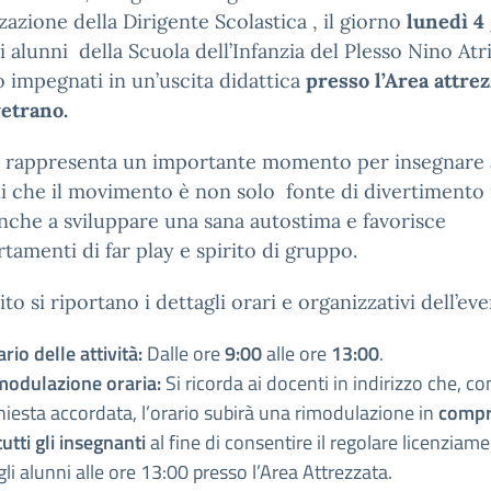
zazione della Dirigente Scolastica , il giorno
lunedì 4
i alunni della Scuola dell’Infanzia del Plesso Nino Atr
 impegnati in un’uscita didattica
presso l’Area attrez
etrano.
rappresenta un importante momento per insegnare 
i che il movimento è non solo fonte di divertimento
nche a sviluppare una sana autostima e favorisce
amenti di far play e spirito di gruppo.
ito si riportano i dettagli orari e organizzativi dell’ev
rio delle attività:
Dalle ore
9:00
alle ore
13:00
.
modulazione oraria:
Si ricorda ai docenti in indirizzo che, c
hiesta accordata, l’orario subirà una rimodulazione in
compr
tutti gli insegnanti
al fine di consentire il regolare licenziam
li alunni alle ore 13:00 presso l’Area Attrezzata.