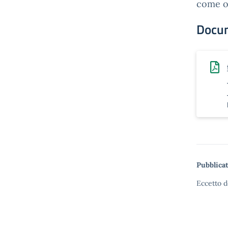
come or
Docu
Pubblicat
Eccetto d