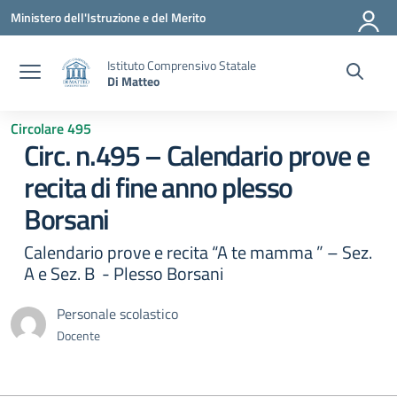
Vai ai contenuti
Vai al menu di navigazione
Vai al footer
Ministero dell'Istruzione e del Merito
Istituto Comprensivo Statale
Di Matteo
Circolare 495
Circ. n.495 – Calendario prove e
recita di fine anno plesso
Borsani
Calendario prove e recita “A te mamma ” – Sez.
A e Sez. B - Plesso Borsani
Personale scolastico
Docente