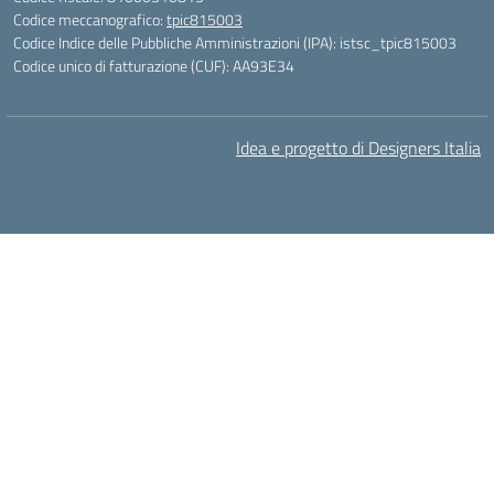
Codice meccanografico:
tpic815003
Codice Indice delle Pubbliche Amministrazioni (IPA): istsc_tpic815003
Codice unico di fatturazione (CUF): AA93E34
Idea e progetto di Designers Italia