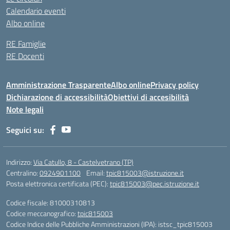
Calendario eventi
Albo online
RE Famiglie
RE Docenti
Amministrazione Trasparente
Albo online
Privacy policy
Dichiarazione di accessibilità
Obiettivi di accesibilità
Note legali
Seguici su:
Indirizzo:
Via Catullo, 8 - Castelvetrano (TP)
Centralino:
0924901100
Email:
tpic815003@istruzione.it
Posta elettronica certificata (PEC):
tpic815003@pec.istruzione.it
Codice fiscale: 81000310813
Codice meccanografico:
tpic815003
Codice Indice delle Pubbliche Amministrazioni (IPA): istsc_tpic815003