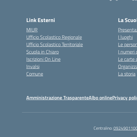
Link Esterni
La Scuo
MIUR
Presenta
Ufficio Scolastico Regionale
I luoghi
Ufficio Scolastico Territoriale
Le perso
Scuola in Chiaro
I numeri 
Iscrizioni On Line
Le carte 
Invalsi
Organizz
Comune
La storia
Amministrazione Trasparente
Albo online
Privacy poli
Centralino:
092490110