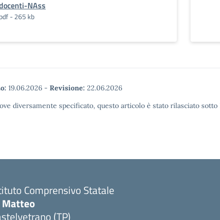
docenti-NAss
pdf - 265 kb
o:
19.06.2026
-
Revisione:
22.06.2026
ove diversamente specificato, questo articolo è stato rilasciato sott
tituto Comprensivo Statale
i Matteo
stelvetrano (TP)