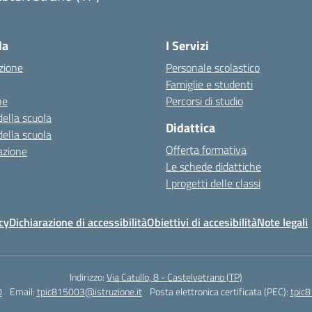
la
I Servizi
zione
Personale scolastico
Famiglie e studenti
ne
Percorsi di studio
della scuola
Didattica
della scuola
Offerta formativa
azione
Le schede didattiche
I progetti delle classi
cy
Dichiarazione di accessibilità
Obiettivi di accesibilità
Note legali
Indirizzo:
Via Catullo, 8 - Castelvetrano (TP)
0
Email:
tpic815003@istruzione.it
Posta elettronica certificata (PEC):
tpic8