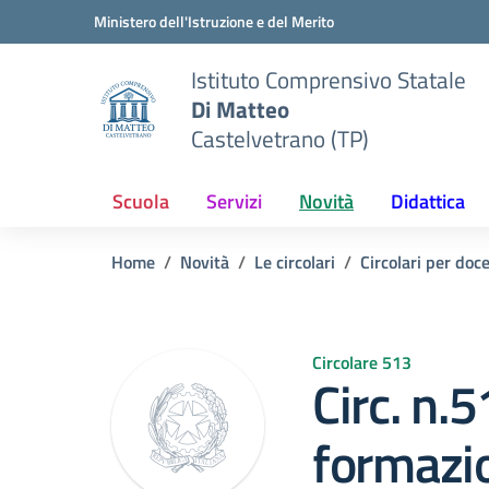
Vai ai contenuti
Vai al menu di navigazione
Vai al footer
Ministero dell'Istruzione e del Merito
Istituto Comprensivo Statale
Di Matteo
Castelvetrano (TP)
Scuola
Servizi
Novità
Didattica
Home
Novità
Le circolari
Circolari per doc
Circolare 513
Circ. n.
formazi