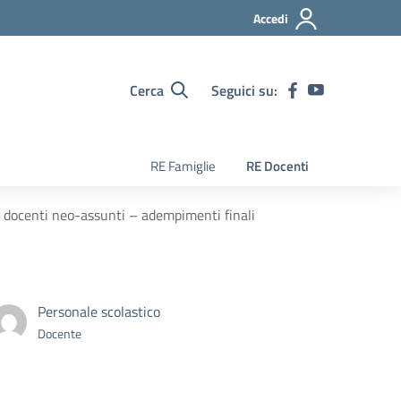
Accedi
Cerca
Seguici su:
RE Famiglie
RE Docenti
a docenti neo-assunti – adempimenti finali
Personale scolastico
Docente