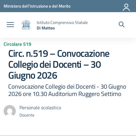
Vai ai contenuti
Vai al menu di navigazione
Vai al footer
Ministero dell'Istruzione e del Merito
Istituto Comprensivo Statale
Di Matteo
Circolare 519
Circ. n.519 – Convocazione
Collegio dei Docenti – 30
Giugno 2026
Convocazione Collegio dei Docenti - 30 Giugno
2026 ore 10.30 Auditorium Ruggero Settimo
Personale scolastico
Docente