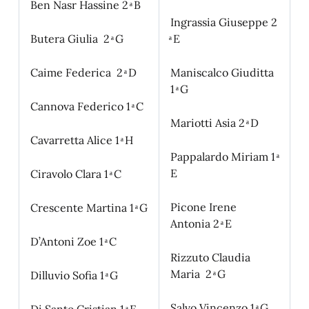
Ben Nasr Hassine 2 ͣ B
Ingrassia Giuseppe 2
Butera Giulia 2 ͣ G
ͣ E
Caime Federica 2 ͣ D
Maniscalco Giuditta
1 ͣ G
Cannova Federico 1 ͣ C
Mariotti Asia 2 ͣ D
Cavarretta Alice 1 ͣ H
Pappalardo Miriam 1 ͣ
E
Ciravolo Clara 1 ͣ C
Picone Irene
Crescente Martina 1 ͣ G
Antonia 2 ͣ E
D’Antoni Zoe 1 ͣ C
Rizzuto Claudia
Maria 2 ͣ G
Dilluvio Sofia 1 ͣ G
Salvo Vincenzo
1 ͣ G