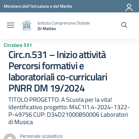
Vai ai contenuti
Vai al menu di navigazione
Vai al footer
Ministero dell'Istruzione e del Merito
Istituto Comprensivo Statale
Di Matteo
Circolare 531
Circ.n.531 – Inizio attività
Percorsi formativi e
laboratoriali co-curriculari
PNRR DM 19/2024
TITOLO PROGETTO: A Scuola per la vita!
Identificativo progetto: M4C1I1.4-2024-1322-
P-49756 CUP: D34D21000850006 Laboratori
di Musica
Personale scolastico