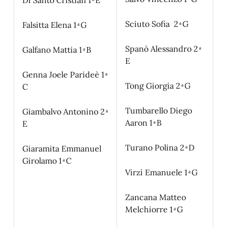
Di Santo Cristian 1 ͣ E
Sciuto Sofia 2 ͣ G
Falsitta Elena 1 ͣ G
Spanò Alessandro 2 ͣ
Galfano Mattia 1 ͣ B
E
Genna Joele Parideè 1 ͣ
Tong Giorgia 2 ͣ G
C
Tumbarello Diego
Giambalvo Antonino 2 ͣ
Aaron 1 ͣ B
E
Turano Polina 2 ͣ D
Giaramita Emmanuel
Girolamo 1 ͣ C
Virzì Emanuele 1 ͣ G
Zancana Matteo
Melchiorre 1 ͣ G