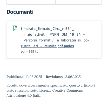
Documenti
timbrato_firmato_Circ._n.531_-
_Inizio_attivit__PNRR_DM_19_24_-
_Percorsi_formativi_e_laboratoriali_co-
curriculari_-_Musica.pdf.pades
pdf - 299 kb
Pubblicato:
12.06.2025
-
Revisione:
13.06.2025
Eccetto dove diversamente specificato, questo articolo è
stato rilasciato sotto Licenza Creative Commons
Attribuzione 4.0 Italia.