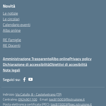
Novità
Le notizie
Le circolari
Calendario eventi
Albo online
RE Famiglie
RE Docenti
Amministrazione Trasparente
Albo online
Privacy policy
Dichiarazione di accessibilità
Obiettivi di accesibilità
Note legali
Seguici su:
Indirizzo:
Via Catullo, 8 - Castelvetrano (TP)
Centralino:
0924901100
Email:
tpic815003@istruzione.it
Posta elettronica certificata (PEC):
tpic815003@pec.istruzione.it