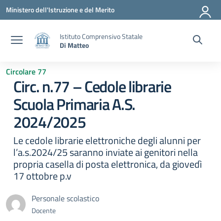
Vai ai contenuti
Vai al menu di navigazione
Vai al footer
Ministero dell'Istruzione e del Merito
Istituto Comprensivo Statale
Di Matteo
Circolare 77
Circ. n.77 – Cedole librarie
Scuola Primaria A.S.
2024/2025
Le cedole librarie elettroniche degli alunni per
l’a.s.2024/25 saranno inviate ai genitori nella
propria casella di posta elettronica, da giovedì
17 ottobre p.v
Personale scolastico
Docente