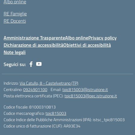
Albo online
RE Famiglie
RE Docenti
Amministrazione Trasparente
Albo online
Privacy policy
Dichiarazione di accessibilità
Obiettivi di accesibilità
Note legali
Seguici su:
Indirizzo:
Via Catullo, 8 - Castelvetrano (TP)
Centralino:
0924901100
Email:
tpic815003@istruzione.it
Posta elettronica certificata (PEC):
tpic815003@pec.istruzione.it
Codice fiscale: 81000310813
Codice meccanografico:
tpic815003
Codice Indice delle Pubbliche Amministrazioni (IPA): istsc_tpic815003
Codice unico di fatturazione (CUF): AA93E34