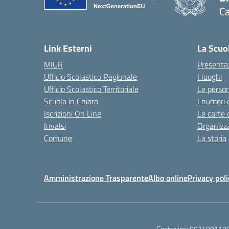
Ca
Link Esterni
La Scuo
MIUR
Presenta
Ufficio Scolastico Regionale
I luoghi
Ufficio Scolastico Territoriale
Le perso
Scuola in Chiaro
I numeri 
Iscrizioni On Line
Le carte 
Invalsi
Organizz
Comune
La storia
Amministrazione Trasparente
Albo online
Privacy poli
Centralino:
092490110