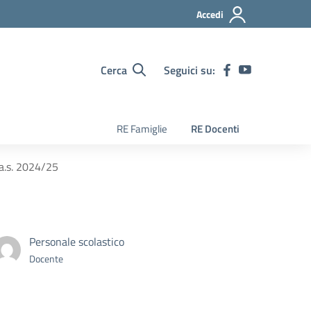
Accedi
Cerca
Seguici su:
RE Famiglie
RE Docenti
 a.s. 2024/25
Personale scolastico
Docente