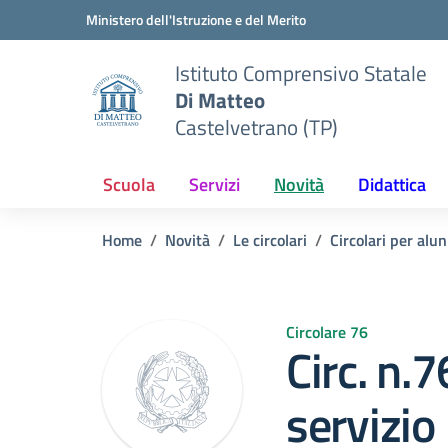
Vai ai contenuti
Vai al menu di navigazione
Vai al footer
Ministero dell'Istruzione e del Merito
Istituto Comprensivo Statale
Di Matteo
Castelvetrano (TP)
Scuola
Servizi
Novità
Didattica
Home
Novità
Le circolari
Circolari per alun
Circolare 76
Circ. n.
servizio