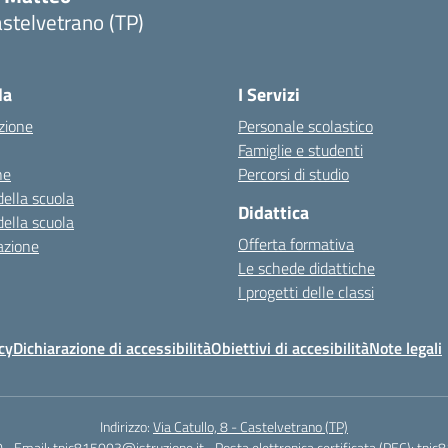
stelvetrano (TP)
la
I Servizi
zione
Personale scolastico
Famiglie e studenti
ne
Percorsi di studio
della scuola
Didattica
della scuola
Offerta formativa
azione
Le schede didattiche
I progetti delle classi
cy
Dichiarazione di accessibilità
Obiettivi di accesibilità
Note legali
Indirizzo:
Via Catullo, 8 - Castelvetrano (TP)
0
Email:
tpic815003@istruzione.it
Posta elettronica certificata (PEC):
tpic8