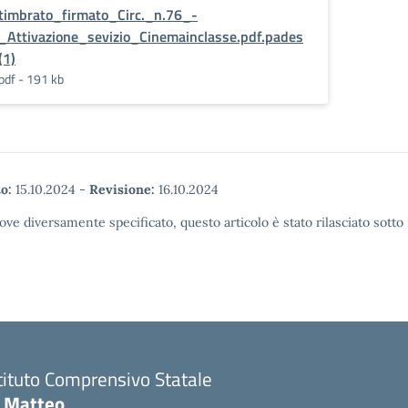
timbrato_firmato_Circ._n.76_-
_Attivazione_sevizio_Cinemainclasse.pdf.pades
(1)
pdf - 191 kb
o:
15.10.2024
-
Revisione:
16.10.2024
ove diversamente specificato, questo articolo è stato rilasciato sott
tituto Comprensivo Statale
i Matteo