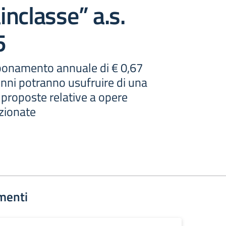
nclasse” a.s.
5
bbonamento annuale di € 0,67
lunni potranno usufruire di una
proposte relative a opere
ezionate
menti