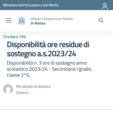
Vai ai contenuti
Vai al menu di navigazione
Vai al footer
Ministero dell'Istruzione e del Merito
Istituto Comprensivo Statale
Di Matteo
Circolare 194
Disponibilità ore residue di
sostegno a.s.2023/24
Disponibilità n. 3 ore di sostegno anno
scolastico 2023/24 - Secondaria I grado,
classe 2^G.
Personale scolastico
Docente