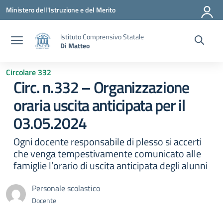
Vai ai contenuti
Vai al menu di navigazione
Vai al footer
Ministero dell'Istruzione e del Merito
Istituto Comprensivo Statale
Di Matteo
Circolare 332
Circ. n.332 – Organizzazione
oraria uscita anticipata per il
03.05.2024
Ogni docente responsabile di plesso si accerti
che venga tempestivamente comunicato alle
famiglie l’orario di uscita anticipata degli alunni
Personale scolastico
Docente