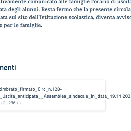
ivamente comunicato alle famiglie l’orario di uscit
ata degli alunni. Resta fermo che la presente circola
ata sul sito dell’Istituzione scolastica, diventa avvis
le per le famiglie.
menti
timbrato_firmato_Circ_n.128-
_Uscita_anticipata__Assemblea_sindacale_in_data_19.11.202
pdf - 236 kb