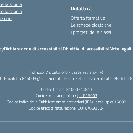
della scuola
Didattica
della scuola
Offerta formativa
azione
Le schede didattiche
I progetti delle classi
cy
Dichiarazione di accessibilità
Obiettivi di accesibilità
Note legali
Indirizzo:
Via Catullo, 8 - Castelvetrano (TP)
0
Email:
tpic815003@istruzione.it
Posta elettronica certificata (PEC):
tpic8
Codice fiscale: 81000310813
Codice meccanografico:
tpic815003
Codice Indice delle Pubbliche Amministrazioni (IPA): istsc_tpic815003
Codice unico di fatturazione (CUF): AA93E34