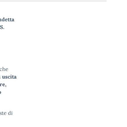
ndetta
S.
 che
 uscita
re,
o
ste di