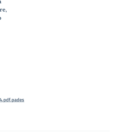
a
re,
o
4.pdf.pades