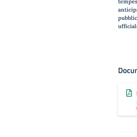
tempest
anticip
pubblic
ufficia
Docu