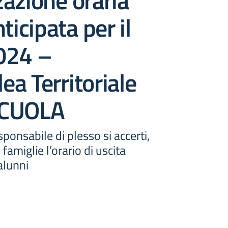
azione oraria
ticipata per il
024 –
a Territoriale
SCUOLA
ponsabile di plesso si accerti,
amiglie l’orario di uscita
alunni