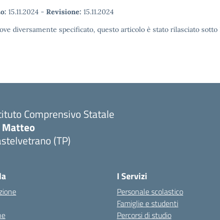
o:
15.11.2024
-
Revisione:
15.11.2024
ove diversamente specificato, questo articolo è stato rilasciato sott
tituto Comprensivo Statale
i Matteo
stelvetrano (TP)
la
I Servizi
zione
Personale scolastico
Famiglie e studenti
ne
Percorsi di studio