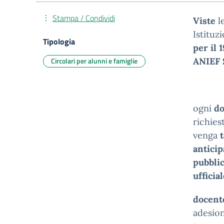
Stampa / Condividi
Viste
le
Istituz
Tipologia
per il 
Circolari per alunni e famiglie
ANIEF
ogni
do
richies
venga
anticip
pubblic
ufficia
docente
adesion