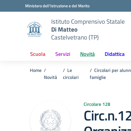
Vai ai contenuti
Vai al menu di navigazione
Vai al footer
Ministero dell'Istruzione e del Merito
Istituto Comprensivo Statale
Di Matteo
Castelvetrano (TP)
Scuola
Servizi
Novità
Didattica
Home
Le
Circolari per alunn
Novità
circolari
famiglie
Circolare 128
Circ.n.1