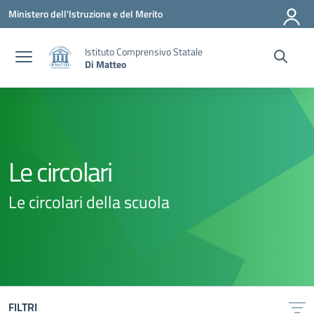
Vai ai contenuti
Vai al menu di navigazione
Vai al footer
Ministero dell'Istruzione e del Merito
Istituto Comprensivo Statale
Di Matteo
Le circolari
Le circolari della scuola
FILTRI