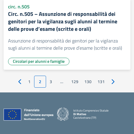
circ. n.505
Circ. n.505 – Assunzione di responsabilità dei
genitori per la vigilanza sugli alunni al termine
delle prove d’esame (scritte e orali)
Assunzione di responsabilità dei genitori per la vigilanza
sugli alunni al termine delle prove d’esame (scritte e orali)
Circolari per alunni e famiglie
1
2
3
…
129
130
131
Pagina precedente
Pagina succ
Istituto Comprensivo Statale
Di Matteo
Castelvetrano (TP)