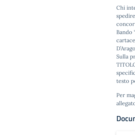
Chi int
spedire 
concor
Bando “
cartace
D’Arag
Sulla p
TITOL
specifi
testo p
Per mag
allegat
Docu