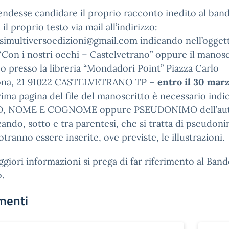
endesse candidare il proprio racconto inedito al ban
il proprio testo via mail all’indirizzo:
simultiversoedizioni@gmail.com indicando nell’ogget
Con i nostri occhi – Castelvetrano” oppure il manosc
o presso la libreria “Mondadori Point” Piazza Carlo
ona, 21 91022 CASTELVETRANO TP –
entro il 30 mar
rima pagina del file del manoscritto è necessario indi
O, NOME E COGNOME oppure PSEUDONIMO dell’au
cando, sotto e tra parentesi, che si tratta di pseudon
otranno essere inserite, ove previste, le illustrazioni.
giori informazioni si prega di far riferimento al Band
o.
menti