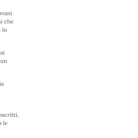
ovani
ni che
 lo
si
 un
ia
scritti.
 le