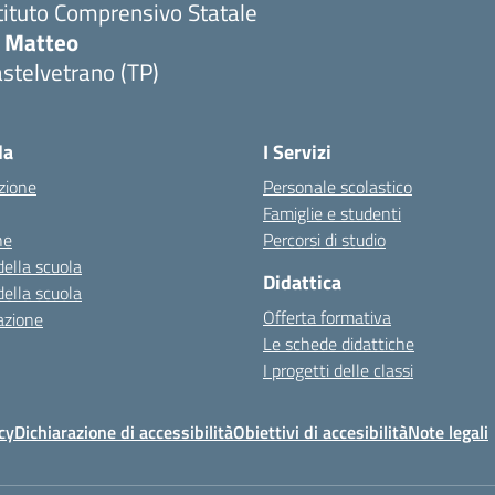
tituto Comprensivo Statale
i Matteo
stelvetrano (TP)
la
I Servizi
zione
Personale scolastico
Famiglie e studenti
ne
Percorsi di studio
della scuola
Didattica
della scuola
Offerta formativa
azione
Le schede didattiche
I progetti delle classi
cy
Dichiarazione di accessibilità
Obiettivi di accesibilità
Note legali