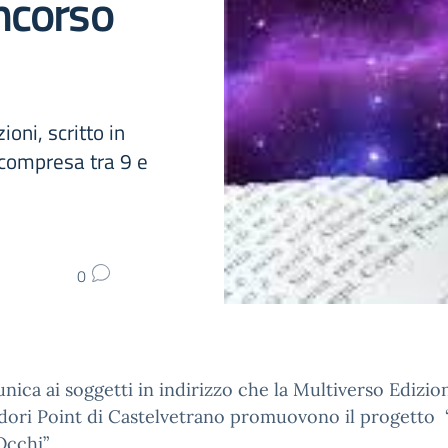
ncorso
ioni, scritto in
à compresa tra 9 e
0
nica ai soggetti in indirizzo che la
Multiverso Edizion
ori Point di Castelvetrano promuovono il progetto
Occhi”.