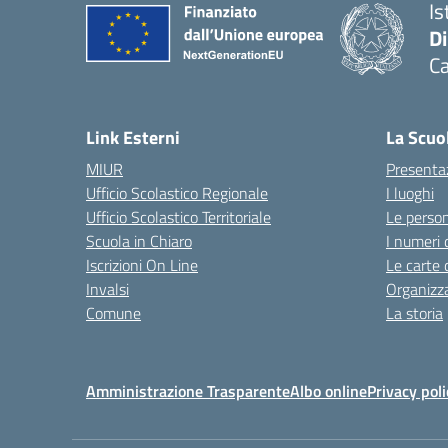
Is
D
Ca
Link Esterni
La Scuo
MIUR
Presenta
Ufficio Scolastico Regionale
I luoghi
Ufficio Scolastico Territoriale
Le perso
Scuola in Chiaro
I numeri 
Iscrizioni On Line
Le carte 
Invalsi
Organizz
Comune
La storia
Amministrazione Trasparente
Albo online
Privacy poli