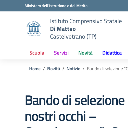
Vai ai contenuti
Vai al menu di navigazione
Vai al footer
Ministero dell'Istruzione e del Merito
Istituto Comprensivo Statale
Di Matteo
Castelvetrano (TP)
Scuola
Servizi
Novità
Didattica
Home
Novità
Notizie
Bando di selezione “C
Bando di selezione 
nostri occhi –