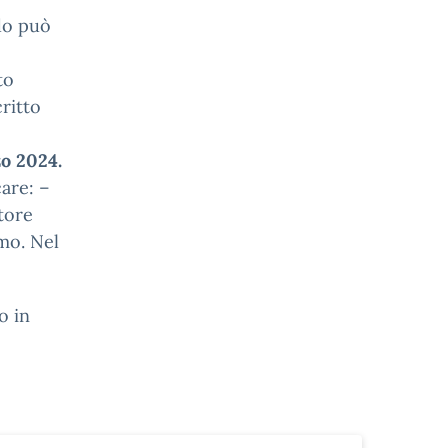
do può
to
ritto
zo 2024.
care: –
tore
imo. Nel
o in