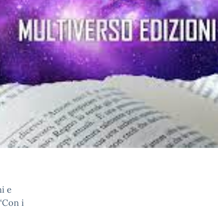
i e
“Con i