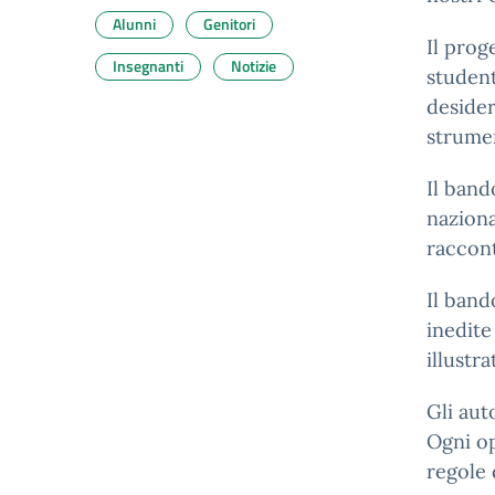
Alunni
Genitori
Il prog
Insegnanti
Notizie
student
desider
strumen
Il band
naziona
raccont
Il band
inedite
illustra
Gli aut
Ogni o
regole 