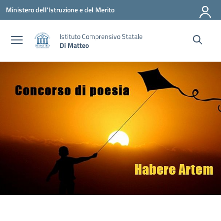
Vai ai contenuti
Vai al menu di navigazione
Vai al footer
Ministero dell'Istruzione e del Merito
Istituto Comprensivo Statale
Di Matteo