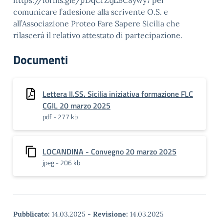
https://forms.gle/jJDqCrZtjLBC8ywy7 per
comunicare l’adesione alla scrivente O.S. e
all’Associazione Proteo Fare Sapere Sicilia che
rilascerà il relativo attestato di partecipazione.
Documenti
Lettera II.SS. Sicilia iniziativa formazione FLC
CGIL 20 marzo 2025
pdf - 277 kb
LOCANDINA - Convegno 20 marzo 2025
jpeg - 206 kb
Pubblicato:
14.03.2025
-
Revisione:
14.03.2025