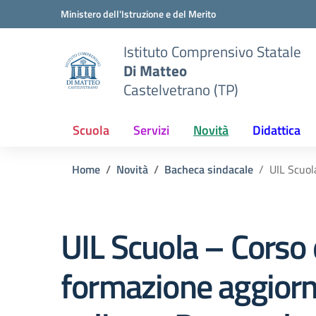
Vai ai contenuti
Vai al menu di navigazione
Vai al footer
Ministero dell'Istruzione e del Merito
Istituto Comprensivo Statale
Di Matteo
Castelvetrano (TP)
Scuola
Servizi
Novità
Didattica
Home
Novità
Bacheca sindacale
UIL Scuol
UIL Scuola – Corso 
formazione aggior