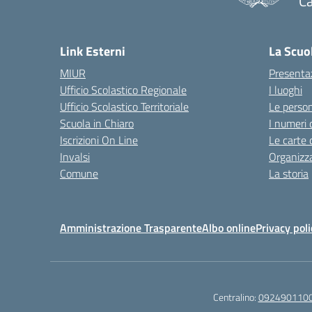
Ca
Link Esterni
La Scuo
MIUR
Presenta
Ufficio Scolastico Regionale
I luoghi
Ufficio Scolastico Territoriale
Le perso
Scuola in Chiaro
I numeri 
Iscrizioni On Line
Le carte 
Invalsi
Organizz
Comune
La storia
Amministrazione Trasparente
Albo online
Privacy poli
Centralino:
092490110