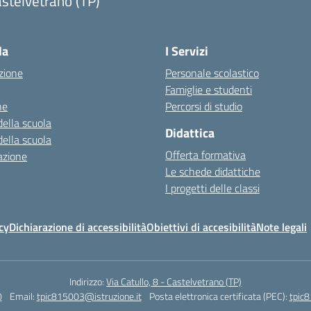
stelvetrano (TP)
la
I Servizi
zione
Personale scolastico
Famiglie e studenti
ne
Percorsi di studio
della scuola
Didattica
della scuola
Offerta formativa
azione
Le schede didattiche
I progetti delle classi
cy
Dichiarazione di accessibilità
Obiettivi di accesibilità
Note legali
Indirizzo:
Via Catullo, 8 - Castelvetrano (TP)
0
Email:
tpic815003@istruzione.it
Posta elettronica certificata (PEC):
tpic8