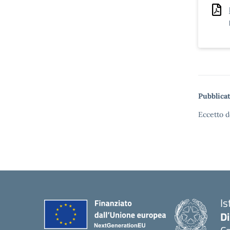
Pubblicat
Eccetto d
Is
D