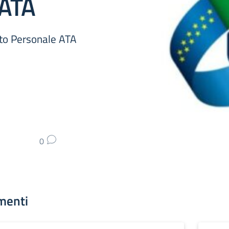
 ATA
to Personale ATA
0
menti