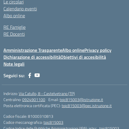
Le circolari
Calendario eventi
Albo online
RE Famiglie
RE Docenti
Amministrazione Trasparente
Albo online
Privacy policy
Dichiarazione di accessibilità
Obiettivi di accesibilità
Note legali
Seguici su:
Indirizzo:
Via Catullo, 8 - Castelvetrano (TP)
Centralino:
0924901100
Email:
tpic815003@istruzione.it
Posta elettronica certificata (PEC):
tpic815003@pec.istruzione.it
Codice fiscale: 81000310813
Codice meccanografico:
tpic815003
Codice Indice delle Pubbliche Amministrazioni (IPA): istsc_tpic815003