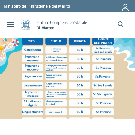
Vai ai contenuti
Vai al menu di navigazione
Vai al footer
Ministero dell'Istruzione e del Merito
Istituto Comprensivo Statale
Di Matteo