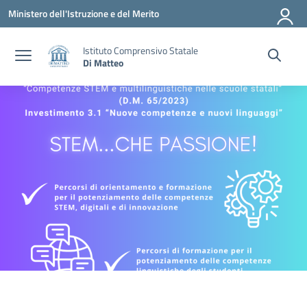
Vai ai contenuti
Vai al menu di navigazione
Vai al footer
Ministero dell'Istruzione e del Merito
Istituto Comprensivo Statale
Di Matteo