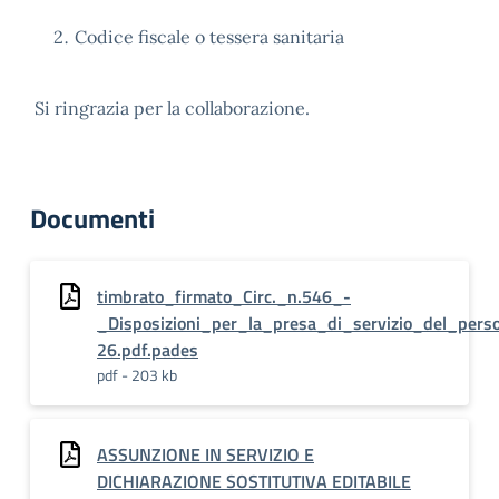
Codice fiscale o tessera sanitaria
Si ringrazia per la collaborazione.
Documenti
timbrato_firmato_Circ._n.546_-
_Disposizioni_per_la_presa_di_servizio_del_per
26.pdf.pades
pdf - 203 kb
ASSUNZIONE IN SERVIZIO E
DICHIARAZIONE SOSTITUTIVA EDITABILE