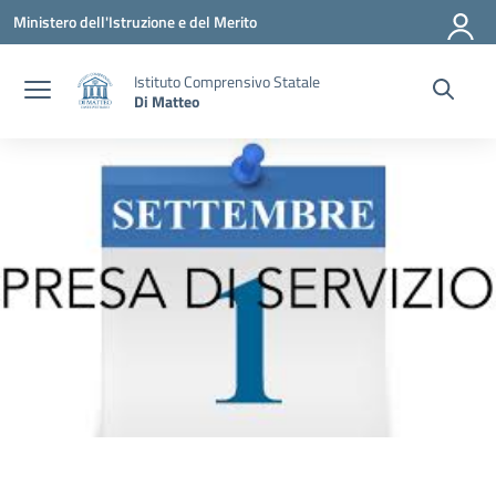
Vai ai contenuti
Vai al menu di navigazione
Vai al footer
Ministero dell'Istruzione e del Merito
Istituto Comprensivo Statale
Di Matteo