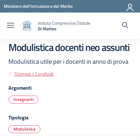
Vai ai contenuti
Vai al menu di navigazione
Vai al footer
Ministero dell'Istruzione e del Merito
Istituto Comprensivo Statale
Di Matteo
Modulistica docenti neo assunti
Modulistica utile per i docenti in anno di prova
Stampa / Condividi
Argomenti
Insegnanti
Tipologia
Modulistica