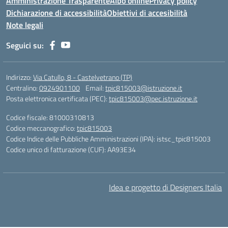
Amministrazione Trasparente
Albo online
Privacy policy
Dichiarazione di accessibilità
Obiettivi di accesibilità
Note legali
Seguici su:
Indirizzo:
Via Catullo, 8 - Castelvetrano (TP)
Centralino:
0924901100
Email:
tpic815003@istruzione.it
Posta elettronica certificata (PEC):
tpic815003@pec.istruzione.it
Codice fiscale: 81000310813
Codice meccanografico:
tpic815003
Codice Indice delle Pubbliche Amministrazioni (IPA): istsc_tpic815003
Codice unico di fatturazione (CUF): AA93E34
Idea e progetto di Designers Italia