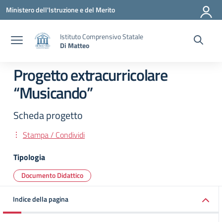
Vai ai contenuti
Vai al menu di navigazione
Vai al footer
Ministero dell'Istruzione e del Merito
Istituto Comprensivo Statale
Di Matteo
Progetto extracurricolare
“Musicando”
Scheda progetto
Stampa / Condividi
Tipologia
Documento Didattico
Indice della pagina