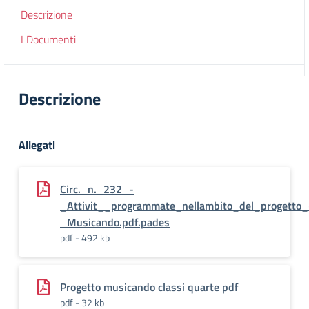
Descrizione
I Documenti
Descrizione
Allegati
Circ._n._232_-
_Attivit__programmate_nellambito_del_progetto_
_Musicando.pdf.pades
pdf - 492 kb
Progetto musicando classi quarte pdf
pdf - 32 kb